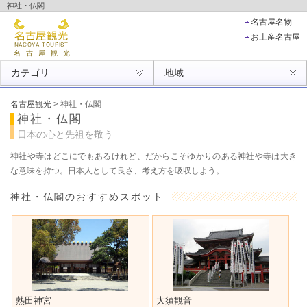
神社・仏閣
愛知県・名古屋市を旅行するのに役立つ観光スポット･温泉･ホテル･旅館情報を掲載。名古屋市の
名古屋名物
観光地をチェック！
お土産名古屋
名古屋観光
カテゴリ
地域
名古屋観光
> 神社・仏閣
神社・仏閣
日本の心と先祖を敬う
神社や寺はどこにでもあるけれど、だからこそゆかりのある神社や寺は大き
な意味を持つ。日本人として良さ、考え方を吸収しよう。
神社・仏閣のおすすめスポット
熱田神宮
大須観音