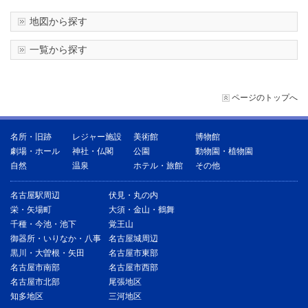
地図から探す
一覧から探す
ページのトップへ
名所・旧跡
レジャー施設
美術館
博物館
劇場・ホール
神社・仏閣
公園
動物園・植物園
自然
温泉
ホテル・旅館
その他
名古屋駅周辺
伏見・丸の内
栄・矢場町
大須・金山・鶴舞
千種・今池・池下
覚王山
御器所・いりなか・八事
名古屋城周辺
黒川・大曽根・矢田
名古屋市東部
名古屋市南部
名古屋市西部
名古屋市北部
尾張地区
知多地区
三河地区