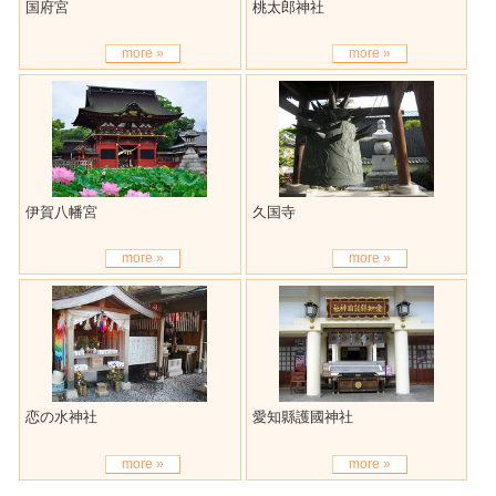
国府宮
桃太郎神社
more »
more »
伊賀八幡宮
久国寺
more »
more »
恋の水神社
愛知縣護國神社
more »
more »