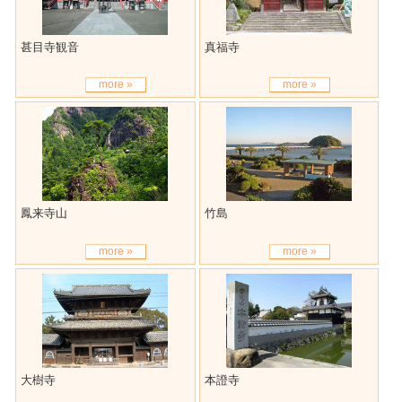
甚目寺観音
真福寺
more »
more »
鳳来寺山
竹島
more »
more »
大樹寺
本證寺